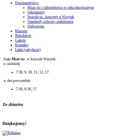
Duszpasterstwo
Msze św i nabożeństwa w roku liturgicznym
Sakramenty
Instrukcja - koncerty u Wizytek
Standardy ochrony małoletnich
Ogłoszenia
Klasztor
Rekolekcje
Galeria
Kontakty
Linki (odsyłacze)
Stałe
Msze św
. w kościele Wizytek
w niedzielę
7:30, 9, 10, 11, 12, 17
w dni powszednie
7:30, 8:30, 17
Ze zbiorów
Dziękujemy!