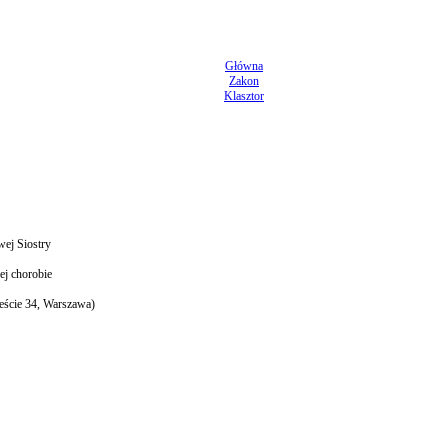
Główna
Zakon
Klasztor
wej Siostry
ej chorobie
eście 34, Warszawa)