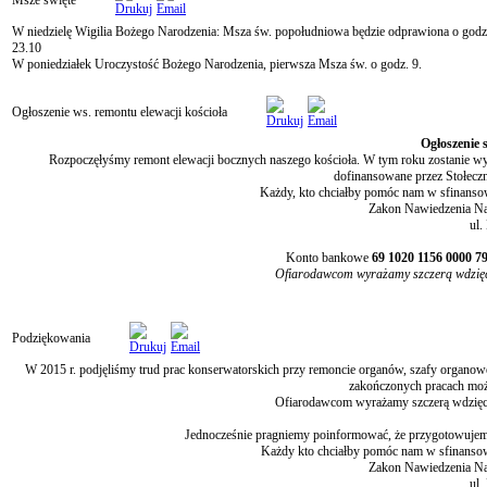
Msze święte
W niedzielę Wigilia Bożego Narodzenia: Msza św. popołudniowa będzie odprawiona o godz. 1
23.10
W poniedziałek Uroczystość Bożego Narodzenia, pierwsza Msza św. o godz. 9.
Ogłoszenie ws. remontu elewacji kościoła
Ogłoszenie s
Rozpoczęłyśmy remont elewacji bocznych naszego kościoła. W tym roku zostanie wyk
dofinansowane przez Stołec
Każdy, kto chciałby pomóc nam w sfinansow
Zakon Nawiedzenia Naj
ul.
Konto bankowe
69 1020 1156 0000 7
Ofiarodawcom wyrażamy szczerą wdzięczn
Podziękowania
W 2015 r. podjęliśmy trud prac konserwatorskich przy remoncie organów, szafy organow
zakończonych pracach moż
Ofiarodawcom wyrażamy szczerą wdzięczn
Jednocześnie pragniemy poinformować, że przygotowujemy 
Każdy kto chciałby pomóc nam w sfinansowa
Zakon Nawiedzenia Naj
ul.