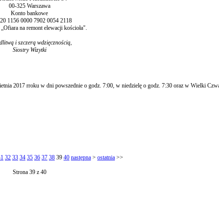
00-325 Warszawa
Konto bankowe
020 1156 0000 7902 0054 2118
„Ofiara na remont elewacji kościoła".
litwą i szczerą wdzięcznością,
Siostry Wizytki
ietnia 2017 rroku w dni powszednie o godz. 7:00, w niedzielę o godz. 7:30 oraz w Wielki Czw
31
32
33
34
35
36
37
38
39
40
następna
>
ostatnia
>>
Strona 39 z 40