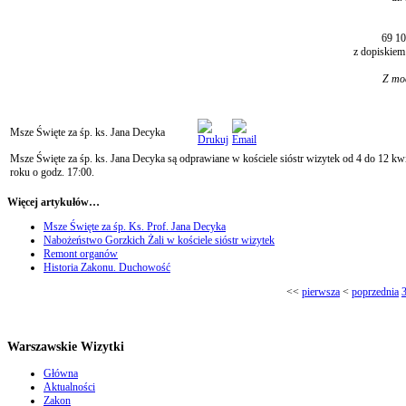
69 1
z dopiskiem 
Z mod
Msze Święte za śp. ks. Jana Decyka
Msze Święte za śp. ks. Jana Decyka są odprawiane w kościele sióstr wizytek od 4 do 12 kw
roku o godz. 17:00.
Więcej artykułów…
Msze Święte za śp. Ks. Prof. Jana Decyka
Nabożeństwo Gorzkich Żali w kościele sióstr wizytek
Remont organów
Historia Zakonu. Duchowość
<<
pierwsza
<
poprzednia
Warszawskie Wizytki
Główna
Aktualności
Zakon