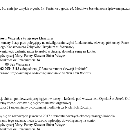
6. a nie jak zwykle o godz. 17. Pasterka o godz. 24. Modlitwa brewiarzowa śpiewana przez s
ióstr Wizytek z tutejszego klasztoru
onany I etap prac polegający na odwilgoceniu części fundamentów elewacji północnej. Prace
znego Konserwatora Zabytków Urzędu m.st. Warszawy.
aniu tego zadania, może to zrobić wpłacając dowolną sumę na konto:
świętszej Maryi Panny Klasztor Sióstr Wizytek
 Krakowskie Przedmieście 34
00-325 Warszawa
902 0054 2118
z dopiskiem „Ofiara na remont elewacji kościoła".
ość i zapewniamy o codziennej modlitwie za Nich i Ich Rodziny.
ej, chóru i pomieszczeń przyległych w naszym kościele pod wezwaniem Opieki Św. Józefa Ob
emy znowu cieszyć się pięknem muzyki organowej.
ość i zapewniamy o codziennej modlitwie za Nich i Ich Rodziny.
się do rozpoczęcia jeszcze w 2017 r. remontu bocznych elewacji naszego kościoła.
niu tego zadania, może to zrobić wpłacając dowolną sumę na konto:
świętszej Maryi Panny Klasztor Sióstr Wizytek
 Krakowskie Przedmieście 34