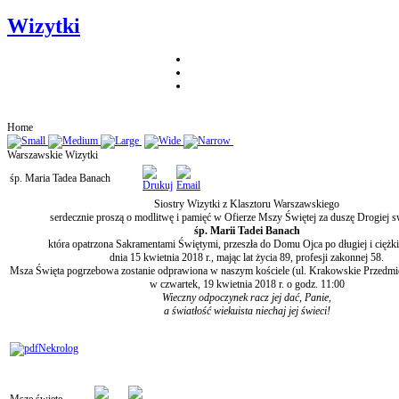
Wizytki
Home
Warszawskie Wizytki
śp. Maria Tadea Banach
Siostry Wizytki z Klasztoru Warszawskiego
serdecznie proszą o modlitwę i pamięć w Ofierze Mszy Świętej za duszę Drogiej s
śp. Marii Tadei Banach
która opatrzona Sakramentami Świętymi, przeszła do Domu Ojca po długiej i ciężki
dnia 15 kwietnia 2018 r., mając lat życia 89, profesji zakonnej 58.
Msza Święta pogrzebowa zostanie odprawiona w naszym kościele (ul. Krakowskie Przedmi
w czwartek, 19 kwietnia 2018 r. o godz. 11:00
Wieczny odpoczynek racz jej dać, Panie,
a światłość wiekuista niechaj jej świeci!
Nekrolog