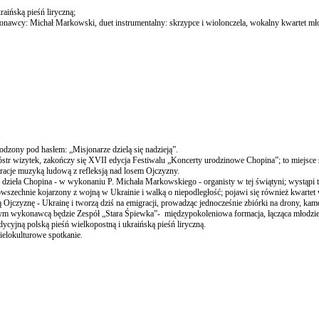
raińską pieśń liryczną;
onawcy: Michał Markowski, duet instrumentalny: skrzypce i wiolonczela, wokalny kwartet mło
odzony pod hasłem: „Misjonarze dzielą się nadzieją”.
ióstr wizytek, zakończy się XVII edycja Festiwalu „Koncerty urodzinowe Chopina”; to miejsce
iracje muzyką ludową z refleksją nad losem Ojczyzny.
zieła Chopina - w wykonaniu P. Michała Markowskiego - organisty w tej świątyni; wystąpi t
owszechnie kojarzony z wojną w Ukrainie i walką o niepodległość; pojawi się również kwartet
Ojczyznę - Ukrainę i tworzą dziś na emigracji, prowadząc jednocześnie zbiórki na drony, kame
lejnym wykonawcą będzie Zespół „Stara Śpiewka”- międzypokoleniowa formacja, łącząca młodzi
dycyjną polską pieśń wielkopostną i ukraińską pieśń liryczną.
ielokulturowe spotkanie.