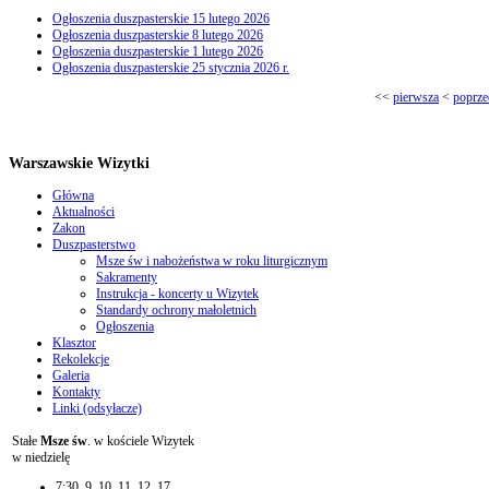
Ogłoszenia duszpasterskie 15 lutego 2026
Ogłoszenia duszpasterskie 8 lutego 2026
Ogłoszenia duszpasterskie 1 lutego 2026
Ogłoszenia duszpasterskie 25 stycznia 2026 r.
<<
pierwsza
<
poprze
Warszawskie Wizytki
Główna
Aktualności
Zakon
Duszpasterstwo
Msze św i nabożeństwa w roku liturgicznym
Sakramenty
Instrukcja - koncerty u Wizytek
Standardy ochrony małoletnich
Ogłoszenia
Klasztor
Rekolekcje
Galeria
Kontakty
Linki (odsyłacze)
Stałe
Msze św
. w kościele Wizytek
w niedzielę
7:30, 9, 10, 11, 12, 17