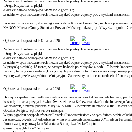
Zachęcamy do udziału w nabożeństwach wielkopostnych w naszym kościele:
-Droga Krzyżowa- w piątki,
-Gorzkie Żale- w soboty- po Mszy św. o godz. 17;
za udział w tych nabożeństwach można uzyskać odpust zupełny pod zwykłymi warunkami.
Jeszcze dziś zapraszamy do naszego kościoła na Koncert Pieśni Pasyjnych w opracowaniu
KANON Miasta i Gminy Siennica z Powiatu Mińskiego, dzisiaj, po Mszy św. o godz. 17, 
Ogłoszenia duszpasterskie 8 marca 2026
Zachęcamy do udziału w nabożeństwach wielkopostnych w naszym kościele:
-Droga Krzyżowa- w piątki
-Gorzkie Żale- w soboty- po Mszy św. o godz. 17;
za udział w tych nabożeństwach można uzyskać odpust zupełny pod zwykłymi warunkami.
W przyszłą niedzielę, 15 marca, w naszym kościele po Mszy św. o godz. 17, będzie kon
koncerty tematyczne, często wykorzystując bogate dziedzictwo historyczne swojej małej ojc
wykonywał przede wszystkim pieśni pasyjne. Zapraszamy na koncert: niedziela, 15 marca p
Ogłoszenia duszpasterskie 1 marca 2026
Dzisiaj przypada dzień modlitwy i solidarności misjonarzami Ad Gentes, obchodzony pod has
W środę, 4 marca, przypada święto Św. Kazimierza Królewicza i dzień imienin naszego Arc
We czwartek, 5 marca, podczas Mszy św. o godz. 17 będziemy się modlić w int. Pasterza nas
Godzina Święta z racji I czwartku miesiąca.
W tym tygodniu przypada również I piątek i I sobota miesiąca - w tych dniach będzie cało
Jeszcze dziś, o godz. 18, odbędzie się w naszym kościele zakończenie XVII edycji Festiwa
-kompozycję organową Jana Sebastiana Bacha, dwa dzieła Chopina
-poruszającą „Melodię” Skoryka,