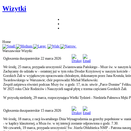
Wizytki
Home
Warszawskie Wizytki
Ogłoszenia duszpasterskie 22 marca 2026
We środę, 25 marca, przypada uroczystość Zwiastowania Pańskiego - Msze św. w naszym koś
Zachęcamy do udziału w - ostatniej już w tym roku Drodze Krzyżowej w naszym kościele - 
Gorzkich Żali w wyjątkowym opracowaniu chóralnym, dokonanym przez Jana Krutula, które
Twardowskiego w Warszawie; chór poprowadzi Michał Markowski.
Zespół zaśpiewa również podczas Mszy św. o godz. 17, m.in. utwór „Parce Domine” Feli
W 2025 roku Chór Rodziców i Nauczycieli nagrał płytę z trzema częściami Gorzkich Żali.
W przyszłą niedzielę, 29 marca, rozpoczynająca Wielki Tydzień - Niedziela Palmowa Męki 
Ogłoszenia duszpasterskie 15 marca 2026
We środę, 18 marca, z racji kwartalnego Dnia Wynagrodzenia za grzechy popełnione w stan
- w kaplicy klasztornej, a Msza św. w tej intencji zostanie odprawiona o godz. 7.30.
We czwartek, 19 marca, przypada uroczystość Św. Józefa Oblubieńca NMP - Patrona naszeg