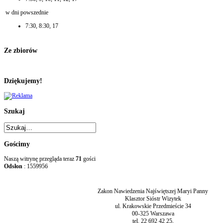
w dni powszednie
7:30, 8:30, 17
Ze zbiorów
Dziękujemy!
Szukaj
Gościmy
Naszą witrynę przegląda teraz
71
gości
Odsłon
: 1559956
Zakon Nawiedzenia Najświętszej Maryi Panny
Klasztor Sióstr Wizytek
ul. Krakowskie Przedmieście 34
00-325 Warszawa
tel. 22 692 42 25,