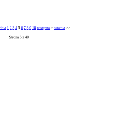
dnia
1
2
3
4
5
6
7
8
9
10
następna
>
ostatnia
>>
Strona 5 z 40