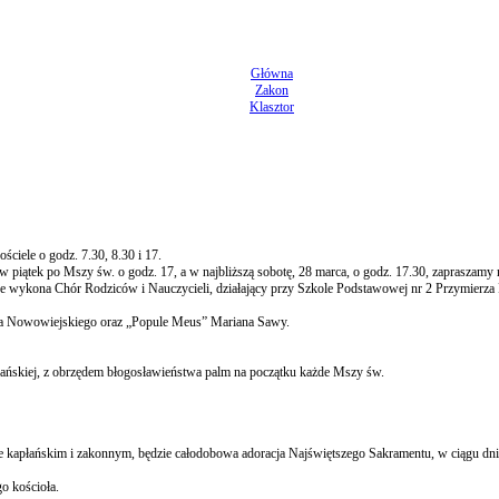
Główna
Zakon
Klasztor
ciele o godz. 7.30, 8.30 i 17.
w piątek po Mszy św. o godz. 17, a w najbliższą sobotę, 28 marca, o godz. 17.30, zapraszamy
 wykona Chór Rodziców i Nauczycieli, działający przy Szkole Podstawowej nr 2 Przymierza 
ksa Nowowiejskiego oraz „Popule Meus” Mariana Sawy.
Pańskiej, z obrzędem błogosławieństwa palm na początku każde Mszy św.
ie kapłańskim i zakonnym, będzie całodobowa adoracja Najświętszego Sakramentu, w ciągu dni
o kościoła.