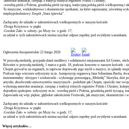
-autorskie aranżacje, czerpiąc z tradycji różnych regionów Polski i Ukrainy;
-weselną pieśń z Polesia, gruzińską pieśń życzącą, tradycyjną polską pieśń wielkopostną i uk
To muzyczne, wielokulturowe i ekumeniczne spotkanie, na które zapraszamy, uświetnią wyk
międzypokoleniowy Zespół „Stara śpiewka”.
Zachęcamy do udziału w nabożeństwach wielkopostnych w naszym kościele:
-Droga Krzyżowa- w piątki
-Gorzkie Żale- w soboty- po Mszy św. o godz. 17;
za udział w tych nabożeństwach można uzyskać odpust zupełny pod zwykłymi warunkami.
Ogłoszenia duszpasterskie 22 lutego 2026
W przyszłą niedzielę, przypada dzień modlitwy i solidarności misjonarzami Ad Gentes, obch
Również w przyszłą niedzielę, 1 marca o godz. 18, podczas koncertu w naszym kościele - s
Chopin grywał tu na organach, tu zapewne dojrzewały jego myśli o muzyce, tu splatały insp
Podczas tego wieczoru usłyszymy m.in.: kompozycję organową Jana Sebastiana Bacha, dwa d
instrumentalny: skrzypce i wiolonczela - wykonując poruszającą „Melodię” Skoryka, dziś p
artystki, absolwentki uniwersytetów muzycznych - podobnie jak Chopin, opuściły one swoją 
wykonują autorskie aranżacje, czerpiąc z tradycji różnych regionów Polski i Ukrainy; ko
dojrzałym spokojem- usłyszymy m.in.: weselną pieśń z Polesia, gruzińską pieśń życzącą, tra
Zapowiada się więc piękne, głębokie zakończenie Festiwalu, jak muzyczne, ekumeniczne i w
Zachęcamy do udziału w nabożeństwach wielkopostnych w naszym kościele:
-Droga Krzyżowa- w piątki
-Gorzkie Żale- w soboty- po Mszy św. o godz. 17;
za udział w tych nabożeństwach można uzyskać odpust zupełny pod zwykłymi warunkami.
Więcej artykułów…