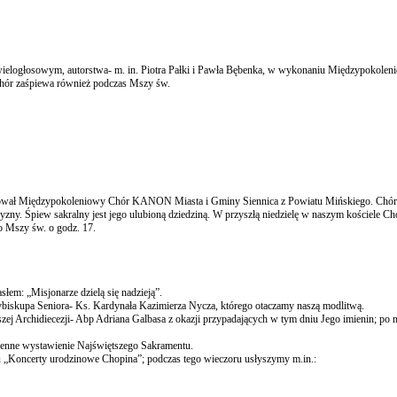
 wielogłosowym, autorstwa- m. in. Piotra Pałki i Pawła Bębenka, w wykonaniu Międzypokole
chór zaśpiewa również podczas Mszy św.
certował Międzypokoleniowy Chór KANON Miasta i Gminy Siennica z Powiatu Mińskiego. Chór
zyzny. Śpiew sakralny jest jego ulubioną dziedziną. W przyszłą niedzielę w naszym kościele C
o Mszy św. o godz. 17.
łem: „Misjonarze dzielą się nadzieją”.
ybiskupa Seniora- Ks. Kardynała Kazimierza Nycza, którego otaczamy naszą modlitwą.
zej Archidiecezji- Abp Adriana Galbasa z okazji przypadających w tym dniu Jego imienin; po 
dzienne wystawienie Najświętszego Sakramentu.
lu „Koncerty urodzinowe Chopina”; podczas tego wieczoru usłyszymy m.in.: