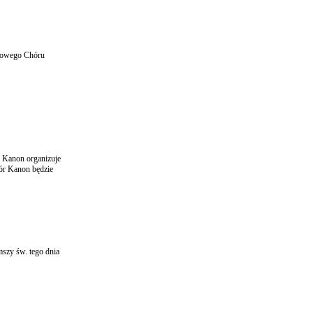
niowego Chóru
 Kanon organizuje
hór Kanon będzie
mszy św. tego dnia