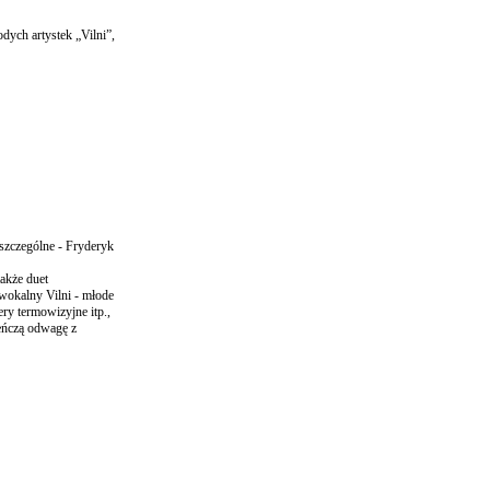
dych artystek „Vilni”,
 szczególne - Fryderyk
akże duet
 wokalny Vilni - młode
ry termowizyjne itp.,
eńczą odwagę z