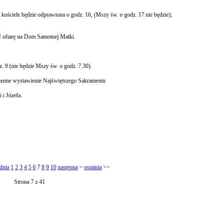
ościele będzie odprawiona o godz. 16, (Mszy św. o godz. 17 nie będzie);
yć ofiarę na Dom Samotnej Matki.
 9 (nie będzie Mszy św. o godz. 7.30).
dzienne wystawienie Najświętszego Sakramentu
 i Józefa.
dnia
1
2
3
4
5
6
7
8
9
10
następna
>
ostatnia
>>
Strona 7 z 41