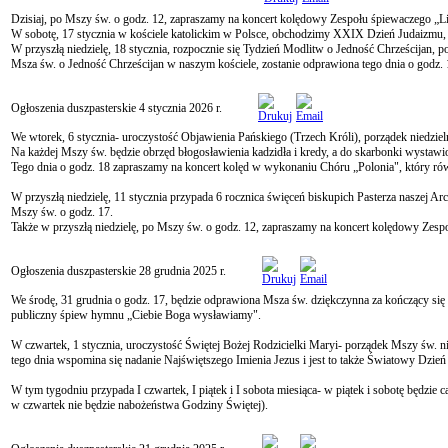
Dzisiaj, po Mszy św. o godz. 12, zapraszamy na koncert kolędowy Zespołu śpiewaczego „Li
W sobotę, 17 stycznia w kościele katolickim w Polsce, obchodzimy XXIX Dzień Judaizmu,
W przyszłą niedzielę, 18 stycznia, rozpocznie się Tydzień Modlitw o Jedność Chrześcijan, po
Msza św. o Jedność Chrześcijan w naszym kościele, zostanie odprawiona tego dnia o godz. 
Ogłoszenia duszpasterskie 4 stycznia 2026 r.
We wtorek, 6 stycznia- uroczystość Objawienia Pańskiego (Trzech Króli), porządek niedzie
Na każdej Mszy św. będzie obrzęd błogosławienia kadzidła i kredy, a do skarbonki wystawio
Tego dnia o godz. 18 zapraszamy na koncert kolęd w wykonaniu Chóru „Polonia", który rów
W przyszłą niedzielę, 11 stycznia przypada 6 rocznica święceń biskupich Pasterza naszej Arc
Mszy św. o godz. 17.
Także w przyszłą niedzielę, po Mszy św. o godz. 12, zapraszamy na koncert kolędowy Zesp
Ogłoszenia duszpasterskie 28 grudnia 2025 r.
We środę, 31 grudnia o godz. 17, będzie odprawiona Msza św. dziękczynna za kończący się
publiczny śpiew hymnu „Ciebie Boga wysławiamy".
W czwartek, 1 stycznia, uroczystość Świętej Bożej Rodzicielki Maryi- porządek Mszy św. 
tego dnia wspomina się nadanie Najświętszego Imienia Jezus i jest to także Światowy Dzień
W tym tygodniu przypada I czwartek, I piątek i I sobota miesiąca- w piątek i sobotę będzie
w czwartek nie będzie nabożeństwa Godziny Świętej).