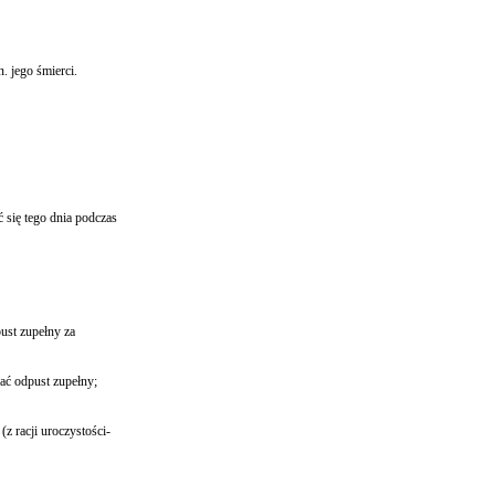
. jego śmierci.
ć się tego dnia podczas
ust zupełny za
ać odpust zupełny;
z racji uroczystości-