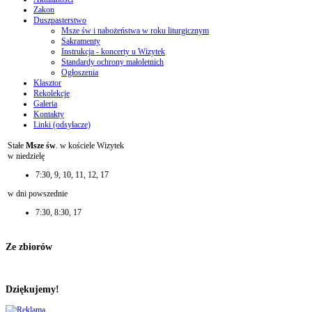
Zakon
Duszpasterstwo
Msze św i nabożeństwa w roku liturgicznym
Sakramenty
Instrukcja - koncerty u Wizytek
Standardy ochrony małoletnich
Ogłoszenia
Klasztor
Rekolekcje
Galeria
Kontakty
Linki (odsyłacze)
Stałe
Msze św
. w kościele Wizytek
w niedzielę
7:30, 9, 10, 11, 12, 17
w dni powszednie
7:30, 8:30, 17
Ze zbiorów
Dziękujemy!