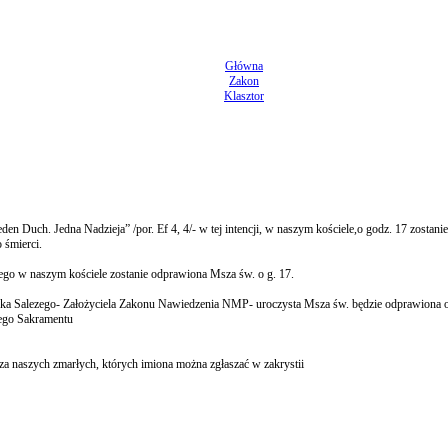
Główna
Zakon
Klasztor
den Duch. Jedna Nadzieja” /por. Ef 4, 4/- w tej intencji, w naszym kościele,o godz. 17 zosta
 śmierci.
rego w naszym kościele zostanie odprawiona Msza św. o g. 17.
iszka Salezego- Założyciela Zakonu Nawiedzenia NMP- uroczysta Msza św. będzie odprawiona o 
zego Sakramentu
za naszych zmarłych, których imiona można zgłaszać w zakrystii