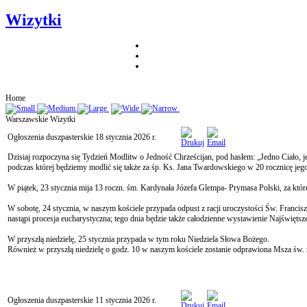
Wizytki
Home
Warszawskie Wizytki
Ogłoszenia duszpasterskie 18 stycznia 2026 r.
Dzisiaj rozpoczyna się Tydzień Modlitw o Jedność Chrześcijan, pod hasłem: „Jedno Ciało, je
podczas której będziemy modlić się także za śp. Ks. Jana Twardowskiego w 20 rocznicę jego
W piątek, 23 stycznia mija 13 roczn. śm. Kardynała Józefa Glempa- Prymasa Polski, za któ
W sobotę, 24 stycznia, w naszym kościele przypada odpust z racji uroczystości Św. Franc
nastąpi procesja eucharystyczna; tego dnia będzie także całodzienne wystawienie Najświęts
W przyszłą niedzielę, 25 stycznia przypada w tym roku Niedziela Słowa Bożego.
Również w przyszłą niedzielę o godz. 10 w naszym kościele zostanie odprawiona Msza św. 
Ogłoszenia duszpasterskie 11 stycznia 2026 r.