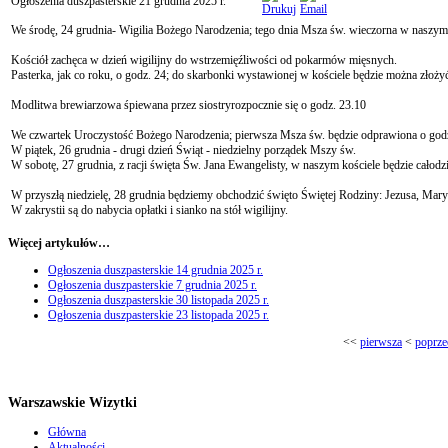
Ogłoszenia duszpasterskie 21 grudnia 2025 r.
We środę, 24 grudnia- Wigilia Bożego Narodzenia; tego dnia Msza św. wieczorna w naszym k
Kościół zachęca w dzień wigilijny do wstrzemięźliwości od pokarmów mięsnych.
Pasterka, jak co roku, o godz. 24; do skarbonki wystawionej w kościele będzie można złoż
Modlitwa brewiarzowa śpiewana przez siostryrozpocznie się o godz. 23.10
We czwartek Uroczystość Bożego Narodzenia; pierwsza Msza św. będzie odprawiona o godz.
W piątek, 26 grudnia - drugi dzień Świąt - niedzielny porządek Mszy św.
W sobotę, 27 grudnia, z racji święta Św. Jana Ewangelisty, w naszym kościele będzie cało
W przyszłą niedzielę, 28 grudnia będziemy obchodzić święto Świętej Rodziny: Jezusa, Maryi
W zakrystii są do nabycia opłatki i sianko na stół wigilijny.
Więcej artykułów…
Ogłoszenia duszpasterskie 14 grudnia 2025 r.
Ogłoszenia duszpasterskie 7 grudnia 2025 r.
Ogłoszenia duszpasterskie 30 listopada 2025 r.
Ogłoszenia duszpasterskie 23 listopada 2025 r.
<<
pierwsza
<
poprze
Warszawskie Wizytki
Główna
Aktualności