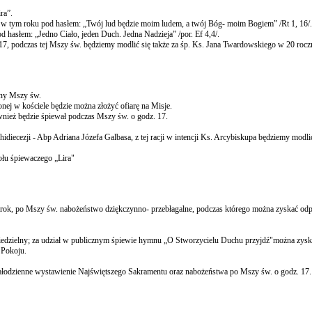
ra”.
 w tym roku pod hasłem: „Twój lud będzie moim ludem, a twój Bóg- moim Bogiem” /Rt 1, 16/.
d hasłem: „Jedno Ciało, jeden Duch. Jedna Nadzieja” /por. Ef 4,4/.
17, podczas tej Mszy św. będziemy modlić się także za śp. Ks. Jana Twardowskiego w 20 roczn
lny Mszy św.
nej w kościele będzie można złożyć ofiarę na Misje.
nież będzie śpiewał podczas Mszy św. o godz. 17.
hidiecezji - Abp Adriana Józefa Galbasa, z tej racji w intencji Ks. Arcybiskupa będziemy modli
ołu śpiewaczego „Lira"
 rok, po Mszy św. nabożeństwo dziękczynno- przebłagalne, podczas którego można zyskać odp
niedzielny; za udział w publicznym śpiewie hymnu „O Stworzycielu Duchu przyjdź"można zysk
 Pokoju.
 całodzienne wystawienie Najświętszego Sakramentu oraz nabożeństwa po Mszy św. o godz. 17. (