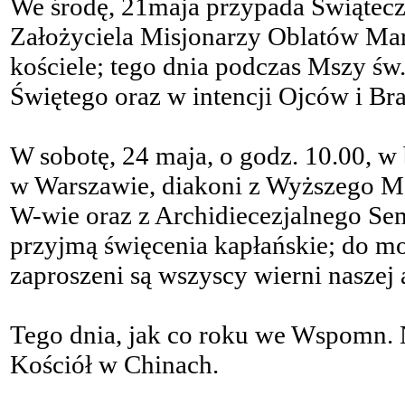
We środę, 21maja przypada Świątec
Założyciela Misjonarzy Oblatów Ma
kościele; tego dnia podczas Mszy św.
Świętego oraz w intencji Ojców i Br
W sobotę, 24 maja, o godz. 10.00, w 
w Warszawie, diakoni z Wyższego 
W-wie oraz z Archidiecezjalnego Se
przyjmą święcenia kapłańskie; do mod
zaproszeni są wszyscy wierni naszej a
Tego dnia, jak co roku we Wspomn.
Kościół w Chinach.