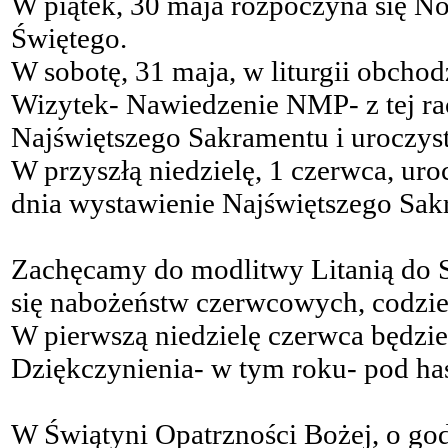
W piątek, 30 maja rozpoczyna się N
Świętego.
W sobotę, 31 maja, w liturgii obcho
Wizytek- Nawiedzenie NMP- z tej rac
Najświętszego Sakramentu i uroczys
W przyszłą niedzielę, 1 czerwca, ur
dnia wystawienie Najświętszego Sak
Zachęcamy do modlitwy Litanią do S
się nabożeństw czerwcowych, codzie
W pierwszą niedzielę czerwca będzi
Dziękczynienia- w tym roku- pod ha
W Świątyni Opatrzności Bożej, o god