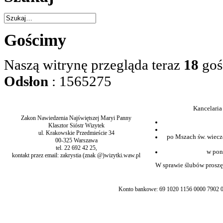
Gościmy
Naszą witrynę przegląda teraz
18
goś
Odsłon
: 1565275
Kancelaria
Zakon Nawiedzenia Najświętszej Maryi Panny
Klasztor Sióstr Wizytek
ul. Krakowskie Przedmieście 34
po Mszach św. wiecz
00-325 Warszawa
tel. 22 692 42 25,
w pon
kontakt przez email: zakrystia (znak @)wizytki.waw.pl
W sprawie ślubów proszę 
Konto bankowe: 69 1020 1156 0000 7902 