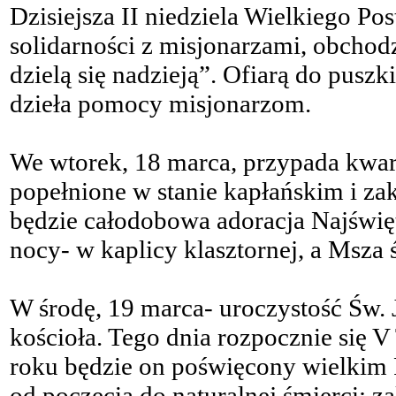
Dzisiejsza II niedziela Wielkiego Po
solidarności z misjonarzami, obcho
dzielą się nadzieją”. Ofiarą do pus
dzieła pomocy misjonarzom.
We wtorek, 18 marca, przypada kwa
popełnione w stanie kapłańskim i za
będzie całodobowa adoracja Najświę
nocy- w kaplicy klasztornej, a Msza 
W środę, 19 marca- uroczystość Św.
kościoła. Tego dnia rozpocznie się 
roku będzie on poświęcony wielkim 
od poczęcia do naturalnej śmierci; 