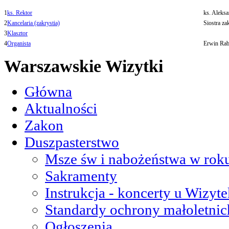
1
ks. Rektor
ks. Aleks
2
Kancelaria (zakrystia)
Siostra za
3
Klasztor
4
Organista
Erwin Raba
Warszawskie Wizytki
Główna
Aktualności
Zakon
Duszpasterstwo
Msze św i nabożeństwa w roku
Sakramenty
Instrukcja - koncerty u Wizyte
Standardy ochrony małoletnic
Ogłoszenia