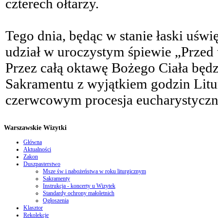
czterech ołtarzy.
Tego dnia, będąc w stanie łaski uśw
udział w uroczystym śpiewie „Przed
Przez całą oktawę Bożego Ciała będ
Sakramentu z wyjątkiem godzin Litur
czerwcowym procesja eucharystyczn
Warszawskie Wizytki
Główna
Aktualności
Zakon
Duszpasterstwo
Msze św i nabożeństwa w roku liturgicznym
Sakramenty
Instrukcja - koncerty u Wizytek
Standardy ochrony małoletnich
Ogłoszenia
Klasztor
Rekolekcje