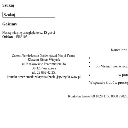
Szukaj
Gościmy
Naszą witrynę przegląda teraz
15
gości
Odsłon
: 1563105
Kancelaria
Zakon Nawiedzenia Najświętszej Maryi Panny
Klasztor Sióstr Wizytek
ul. Krakowskie Przedmieście 34
po Mszach św. wiecz
00-325 Warszawa
tel. 22 692 42 25,
w pon
kontakt przez email: zakrystia (znak @)wizytki.waw.pl
W sprawie ślubów proszę 
Konto bankowe: 69 1020 1156 0000 7902 