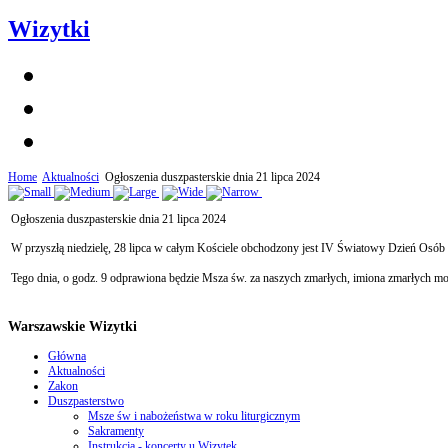
Wizytki
Home
Aktualności
Ogłoszenia duszpasterskie dnia 21 lipca 2024
Ogłoszenia duszpasterskie dnia 21 lipca 2024
W przyszłą niedzielę, 28 lipca w całym Kościele obchodzony jest IV Światowy Dzień Osób S
Tego dnia, o godz. 9 odprawiona będzie Msza św. za naszych zmarłych, imiona zmarłych moż
Warszawskie Wizytki
Główna
Aktualności
Zakon
Duszpasterstwo
Msze św i nabożeństwa w roku liturgicznym
Sakramenty
Instrukcja - koncerty u Wizytek