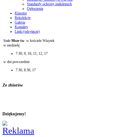
Standardy ochrony małoletnich
Ogłoszenia
Klasztor
Rekolekcje
Galeria
Kontakty
Linki (odsyłacze)
Stałe
Msze św
. w kościele Wizytek
w niedzielę
7:30, 9, 10, 11, 12, 17
w dni powszednie
7:30, 8:30, 17
Ze zbiorów
Dziękujemy!