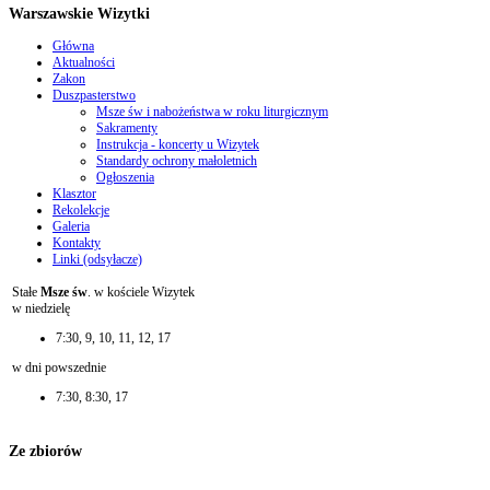
Warszawskie Wizytki
Główna
Aktualności
Zakon
Duszpasterstwo
Msze św i nabożeństwa w roku liturgicznym
Sakramenty
Instrukcja - koncerty u Wizytek
Standardy ochrony małoletnich
Ogłoszenia
Klasztor
Rekolekcje
Galeria
Kontakty
Linki (odsyłacze)
Stałe
Msze św
. w kościele Wizytek
w niedzielę
7:30, 9, 10, 11, 12, 17
w dni powszednie
7:30, 8:30, 17
Ze zbiorów