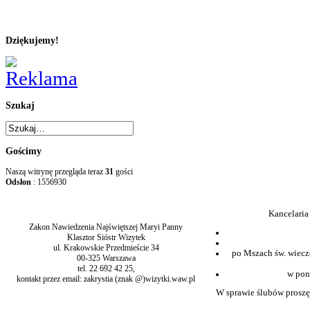
Dziękujemy!
Szukaj
Gościmy
Naszą witrynę przegląda teraz
31
gości
Odsłon
: 1556930
Kancelaria
Zakon Nawiedzenia Najświętszej Maryi Panny
Klasztor Sióstr Wizytek
ul. Krakowskie Przedmieście 34
po Mszach św. wiecz
00-325 Warszawa
tel. 22 692 42 25,
w pon
kontakt przez email: zakrystia (znak @)wizytki.waw.pl
W sprawie ślubów proszę 