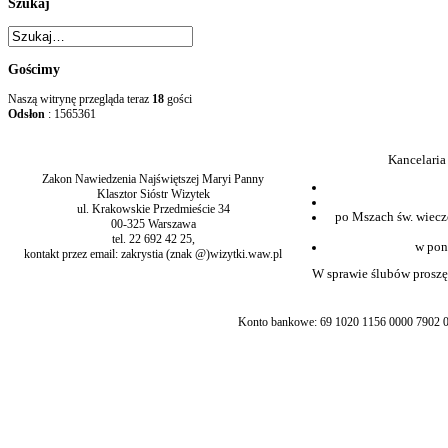
Szukaj
Gościmy
Naszą witrynę przegląda teraz
18
gości
Odsłon
: 1565361
Kancelaria
Zakon Nawiedzenia Najświętszej Maryi Panny
Klasztor Sióstr Wizytek
ul. Krakowskie Przedmieście 34
po Mszach św. wiecz
00-325 Warszawa
tel. 22 692 42 25,
w pon
kontakt przez email: zakrystia (znak @)wizytki.waw.pl
W sprawie ślubów proszę 
Konto bankowe: 69 1020 1156 0000 7902 