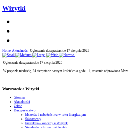
Wizytki
Home
Aktualności
Ogłoszenia duszpasterskie 17 sierpnia 2025
Ogłoszenia duszpasterskie 17 sierpnia 2025
W przyszłą niedzielę, 24 sierpnia w naszym kościeleo o godz. 11, zostanie odprawiona Msza
Warszawskie Wizytki
Główna
Aktualności
Zakon
Duszpasterstwo
Msze św i nabożeństwa w roku liturgicznym
Sakramenty
Instrukcja - koncerty u Wizytek
Standardy ochrony małoletnich