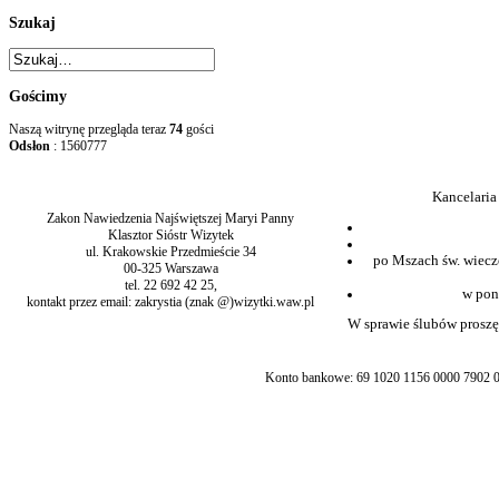
Szukaj
Gościmy
Naszą witrynę przegląda teraz
74
gości
Odsłon
: 1560777
Kancelaria
Zakon Nawiedzenia Najświętszej Maryi Panny
Klasztor Sióstr Wizytek
ul. Krakowskie Przedmieście 34
po Mszach św. wiecz
00-325 Warszawa
tel. 22 692 42 25,
w pon
kontakt przez email: zakrystia (znak @)wizytki.waw.pl
W sprawie ślubów proszę 
Konto bankowe: 69 1020 1156 0000 7902 