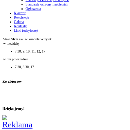
Instrukcja - koncerty u Wizytek
Standardy ochrony małoletnich
Ogłoszenia
Klasztor
Rekolekcje
Galeria
Kontakty
Linki (odsyłacze)
Stałe
Msze św
. w kościele Wizytek
w niedzielę
7:30, 9, 10, 11, 12, 17
w dni powszednie
7:30, 8:30, 17
Ze zbiorów
Dziękujemy!