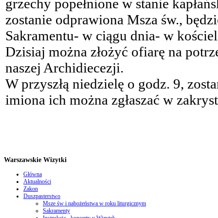
grzechy popełnione w stanie kapłańsk
zostanie odprawiona Msza św., będz
Sakramentu- w ciągu dnia- w kościele
Dzisiaj można złożyć ofiarę na po
naszej Archidiecezji.
W przyszłą niedzielę o godz. 9, zos
imiona ich można zgłaszać w zakrysti
Warszawskie Wizytki
Główna
Aktualności
Zakon
Duszpasterstwo
Msze św i nabożeństwa w roku liturgicznym
Sakramenty