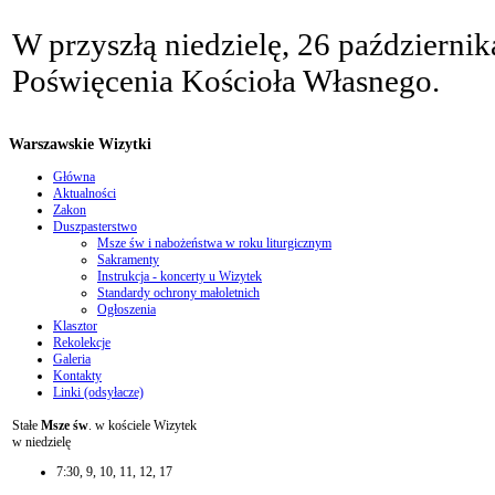
W przyszłą niedzielę, 26 październ
Poświęcenia Kościoła Własnego.
Warszawskie Wizytki
Główna
Aktualności
Zakon
Duszpasterstwo
Msze św i nabożeństwa w roku liturgicznym
Sakramenty
Instrukcja - koncerty u Wizytek
Standardy ochrony małoletnich
Ogłoszenia
Klasztor
Rekolekcje
Galeria
Kontakty
Linki (odsyłacze)
Stałe
Msze św
. w kościele Wizytek
w niedzielę
7:30, 9, 10, 11, 12, 17