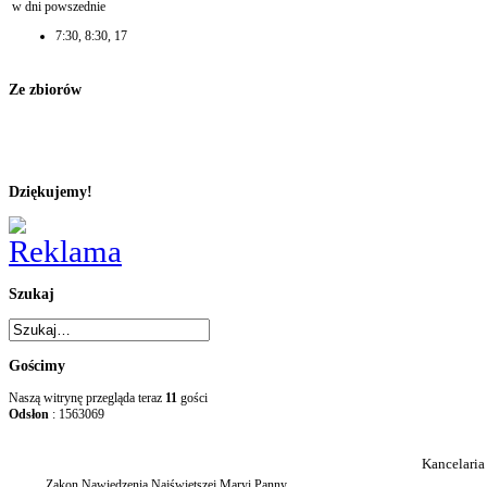
w dni powszednie
7:30, 8:30, 17
Ze zbiorów
Dziękujemy!
Szukaj
Gościmy
Naszą witrynę przegląda teraz
11
gości
Odsłon
: 1563069
Kancelaria
Zakon Nawiedzenia Najświętszej Maryi Panny