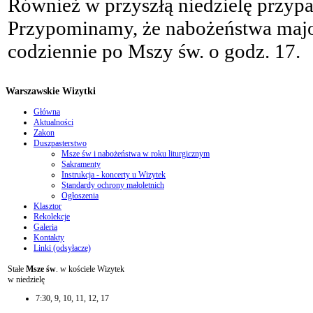
Również w przyszłą niedzielę przyp
Przypominamy, że nabożeństwa majo
codziennie po Mszy św. o godz. 17.
Warszawskie Wizytki
Główna
Aktualności
Zakon
Duszpasterstwo
Msze św i nabożeństwa w roku liturgicznym
Sakramenty
Instrukcja - koncerty u Wizytek
Standardy ochrony małoletnich
Ogłoszenia
Klasztor
Rekolekcje
Galeria
Kontakty
Linki (odsyłacze)
Stałe
Msze św
. w kościele Wizytek
w niedzielę
7:30, 9, 10, 11, 12, 17