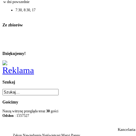
w dni powszednie
7:30, 8:30, 17
Ze zbiorów
Dziękujemy!
Szukaj
Gościmy
Naszą witrynę przegląda teraz
30
gości
Odsłon
: 1557527
Kancelaria
Zakon Nawiedzenia Najświętszej Maryi Panny