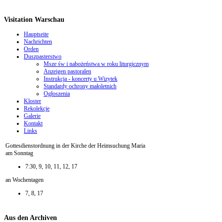
Visitation Warschau
Hauptseite
Nachrichten
Orden
Duszpasterstwo
Msze św i nabożeństwa w roku liturgicznym
Anzeigen pastoralen
Instrukcja - koncerty u Wizytek
Standardy ochrony małoletnich
Ogłoszenia
Kloster
Rekolekcje
Galerie
Kontakt
Links
Gottesdienstordnung in der Kirche der Heimsuchung Maria
am Sonntag
7:30, 9, 10, 11, 12, 17
an Wochentagen
7, 8, 17
Aus den Archiven