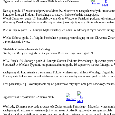
Ogłoszenia duszpasterskie 29 marca 2026. Niedziela Palmowa
Dzisiaj o godz. 17 zostanie odprawiona Msza św. zbiorowa za naszych zmarłych- imiona możn
Porządek Liturgii Triduum Paschalnego w naszym kościele będzie następujący:
Wielki Czwartek- godz. 17, koncelebrowana Msza Wieczerzy Pańskiej, podczas której moż
Wieczerzy Pańskiej będziemy modlić się w intencji naszej Ojczyzny i Kościoła za wstawienni
Wielki Piątek- godz. 17. Liturgia Męki Pańskiej. Za udział w adoracji Krzyża podczas litur
Wielka Sobota- godz. 21. Wigilia Paschalna z procesją rezurekcyjną ku czci Chrystusa Zm
o przyniesieniu świec;
Niedziela Zmartwychwstania Pańskiego.
Nie będzie Mszy św. o godz. 7.30- pierwsza Msza św. tego dnia o godz. 9.
W W. Piątek i W. Sobotę o godz. 8- Liturgia Godzin Triduum Paschalnego, śpiewana przez s
Spowiedź w Wielkim Tygodniu-od poniedziałku od godz. 16, z przerwą na czas Liturgii, w
Zachęcamy do korzystania z Sakramentu Pokuty w pierwszych dniach Wielkiego Tygodnia.
Poświęcenie Pokarmów na stół wielkanocny- będzie się odbywać w naszym kościele przez c
Post paschalny- t. j. Powstrzymanie się od pokarmów mięsnych oraz post ilościowy- zachowuj
Ogłoszenia duszpasterskie 22 marca 2026
We środę, 25 marca, przypada uroczystość Zwiastowania Pańskiego - Msze św. w naszym koś
Zachęcamy do udziału w - ostatniej już w tym roku Drodze Krzyżowej w naszym kościele - 
Gorzkich Żali w wyjątkowym opracowaniu chóralnym, dokonanym przez Jana Krutula, które