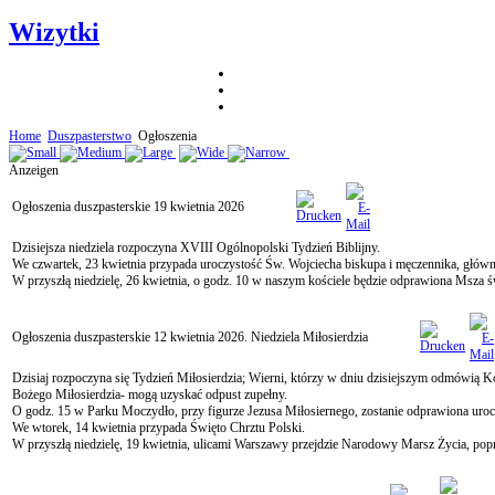
Wizytki
Home
Duszpasterstwo
Ogłoszenia
Anzeigen
Ogłoszenia duszpasterskie 19 kwietnia 2026
Dzisiejsza niedziela rozpoczyna XVIII Ogólnopolski Tydzień Biblijny.
We czwartek, 23 kwietnia przypada uroczystość Św. Wojciecha biskupa i męczennika, główn
W przyszłą niedzielę, 26 kwietnia, o godz. 10 w naszym kościele będzie odprawiona Msza św
Ogłoszenia duszpasterskie 12 kwietnia 2026. Niedziela Miłosierdzia
Dzisiaj rozpoczyna się Tydzień Miłosierdzia; Wierni, którzy w dniu dzisiejszym odmówią
Bożego Miłosierdzia- mogą uzyskać odpust zupełny.
O godz. 15 w Parku Moczydło, przy figurze Jezusa Miłosiernego, zostanie odprawiona ur
We wtorek, 14 kwietnia przypada Święto Chrztu Polski.
W przyszłą niedzielę, 19 kwietnia, ulicami Warszawy przejdzie Narodowy Marsz Życia, po