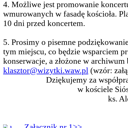
4. Możliwe jest promowanie koncertu
wmurowanych w fasadę kościoła. Plak
10 dni przed koncertem.
5. Prosimy o pisemne podziękowani
tym miejscu, co będzie wsparciem pr
konserwacje, a złożone w archiwum 
klasztor@wizytki.waw.pl
(wzór: załą
Dziękujemy za współpr
w kościele Sió
ks. A
Załącznik nr 1>>