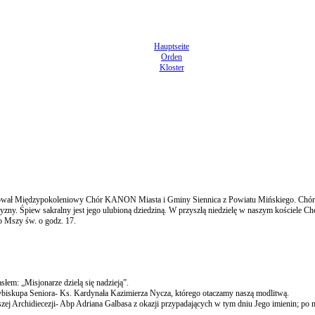
Hauptseite
Orden
Kloster
certował Międzypokoleniowy Chór KANON Miasta i Gminy Siennica z Powiatu Mińskiego. Chór
zyzny. Śpiew sakralny jest jego ulubioną dziedziną. W przyszłą niedzielę w naszym kościele C
o Mszy św. o godz. 17.
łem: „Misjonarze dzielą się nadzieją”.
ybiskupa Seniora- Ks. Kardynała Kazimierza Nycza, którego otaczamy naszą modlitwą.
zej Archidiecezji- Abp Adriana Galbasa z okazji przypadających w tym dniu Jego imienin; po 