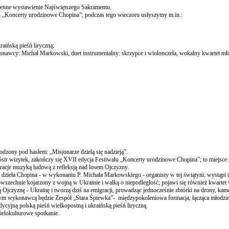
dzienne wystawienie Najświętszego Sakramentu.
lu „Koncerty urodzinowe Chopina”; podczas tego wieczoru usłyszymy m.in.:
raińską pieśń liryczną;
onawcy: Michał Markowski, duet instrumentalny: skrzypce i wiolonczela, wokalny kwartet mło
odzony pod hasłem: „Misjonarze dzielą się nadzieją”.
ióstr wizytek, zakończy się XVII edycja Festiwalu „Koncerty urodzinowe Chopina”; to miejsce
iracje muzyką ludową z refleksją nad losem Ojczyzny.
zieła Chopina - w wykonaniu P. Michała Markowskiego - organisty w tej świątyni; wystąpi t
owszechnie kojarzony z wojną w Ukrainie i walką o niepodległość; pojawi się również kwartet
Ojczyznę - Ukrainę i tworzą dziś na emigracji, prowadząc jednocześnie zbiórki na drony, kame
lejnym wykonawcą będzie Zespół „Stara Śpiewka”- międzypokoleniowa formacja, łącząca młodzi
dycyjną polską pieśń wielkopostną i ukraińską pieśń liryczną.
ielokulturowe spotkanie.