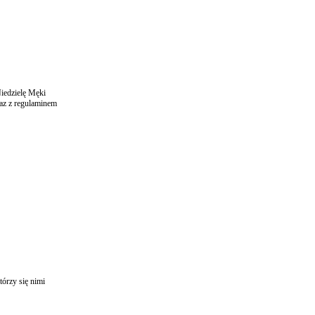
iedzielę Męki
az z regulaminem
órzy się nimi