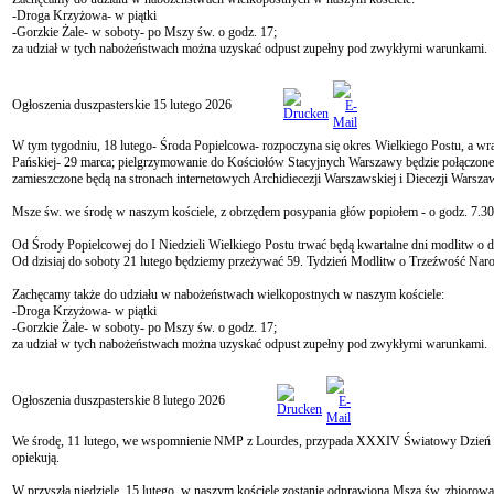
-Droga Krzyżowa- w piątki
-Gorzkie Żale- w soboty- po Mszy św. o godz. 17;
za udział w tych nabożeństwach można uzyskać odpust zupełny pod zwykłymi warunkami.
Ogłoszenia duszpasterskie 15 lutego 2026
W tym tygodniu, 18 lutego- Środa Popielcowa- rozpoczyna się okres Wielkiego Postu, a w
Pańskiej- 29 marca; pielgrzymowanie do Kościołów Stacyjnych Warszawy będzie połączone
zamieszczone będą na stronach internetowych Archidiecezji Warszawskiej i Diecezji Warsza
Msze św. we środę w naszym kościele, z obrzędem posypania głów popiołem - o godz. 7.30, 
Od Środy Popielcowej do I Niedzieli Wielkiego Postu trwać będą kwartalne dni modlitw o 
Od dzisiaj do soboty 21 lutego będziemy przeżywać 59. Tydzień Modlitw o Trzeźwość Nar
Zachęcamy także do udziału w nabożeństwach wielkopostnych w naszym kościele:
-Droga Krzyżowa- w piątki
-Gorzkie Żale- w soboty- po Mszy św. o godz. 17;
za udział w tych nabożeństwach można uzyskać odpust zupełny pod zwykłymi warunkami.
Ogłoszenia duszpasterskie 8 lutego 2026
We środę, 11 lutego, we wspomnienie NMP z Lourdes, przypada XXXIV Światowy Dzień Chor
opiekują.
W przyszłą niedzielę, 15 lutego, w naszym kościele zostanie odprawiona Msza św. zbiorowa