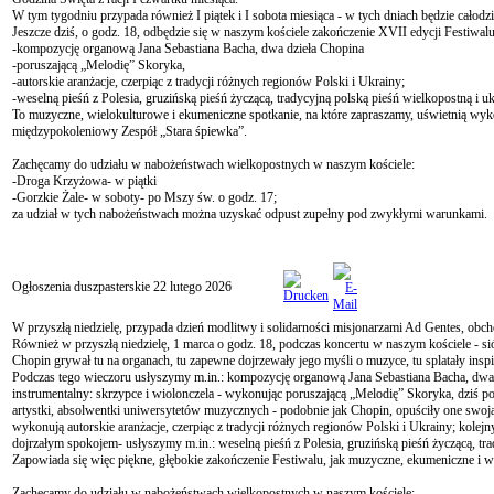
W tym tygodniu przypada również I piątek i I sobota miesiąca - w tych dniach będzie cało
Jeszcze dziś, o godz. 18, odbędzie się w naszym kościele zakończenie XVII edycji Festiwa
-kompozycję organową Jana Sebastiana Bacha, dwa dzieła Chopina
-poruszającą „Melodię” Skoryka,
-autorskie aranżacje, czerpiąc z tradycji różnych regionów Polski i Ukrainy;
-weselną pieśń z Polesia, gruzińską pieśń życzącą, tradycyjną polską pieśń wielkopostną i uk
To muzyczne, wielokulturowe i ekumeniczne spotkanie, na które zapraszamy, uświetnią wyk
międzypokoleniowy Zespół „Stara śpiewka”.
Zachęcamy do udziału w nabożeństwach wielkopostnych w naszym kościele:
-Droga Krzyżowa- w piątki
-Gorzkie Żale- w soboty- po Mszy św. o godz. 17;
za udział w tych nabożeństwach można uzyskać odpust zupełny pod zwykłymi warunkami.
Ogłoszenia duszpasterskie 22 lutego 2026
W przyszłą niedzielę, przypada dzień modlitwy i solidarności misjonarzami Ad Gentes, obch
Również w przyszłą niedzielę, 1 marca o godz. 18, podczas koncertu w naszym kościele - s
Chopin grywał tu na organach, tu zapewne dojrzewały jego myśli o muzyce, tu splatały insp
Podczas tego wieczoru usłyszymy m.in.: kompozycję organową Jana Sebastiana Bacha, dwa d
instrumentalny: skrzypce i wiolonczela - wykonując poruszającą „Melodię” Skoryka, dziś p
artystki, absolwentki uniwersytetów muzycznych - podobnie jak Chopin, opuściły one swoją 
wykonują autorskie aranżacje, czerpiąc z tradycji różnych regionów Polski i Ukrainy; ko
dojrzałym spokojem- usłyszymy m.in.: weselną pieśń z Polesia, gruzińską pieśń życzącą, tra
Zapowiada się więc piękne, głębokie zakończenie Festiwalu, jak muzyczne, ekumeniczne i w
Zachęcamy do udziału w nabożeństwach wielkopostnych w naszym kościele: