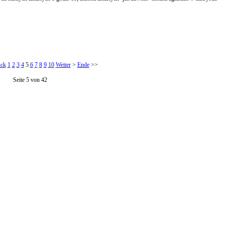
ück
1
2
3
4
5
6
7
8
9
10
Weiter
>
Ende
>>
Seite 5 von 42