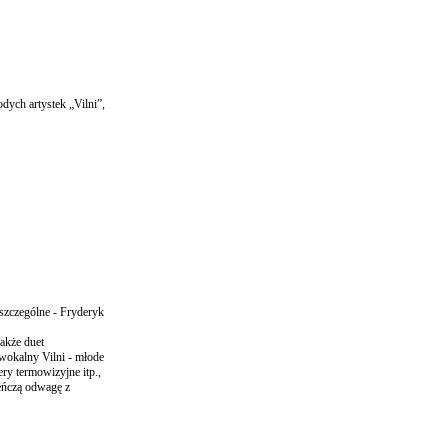
dych artystek „Vilni”,
 szczególne - Fryderyk
akże duet
 wokalny Vilni - młode
ry termowizyjne itp.,
eńczą odwagę z