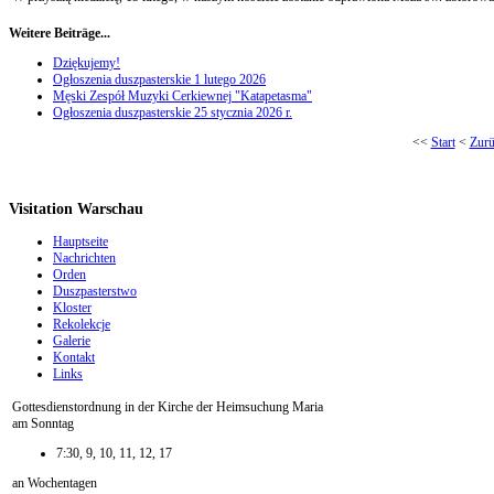
Weitere Beiträge...
Dziękujemy!
Ogłoszenia duszpasterskie 1 lutego 2026
Męski Zespół Muzyki Cerkiewnej "Katapetasma"
Ogłoszenia duszpasterskie 25 stycznia 2026 r.
<<
Start
<
Zur
Visitation Warschau
Hauptseite
Nachrichten
Orden
Duszpasterstwo
Kloster
Rekolekcje
Galerie
Kontakt
Links
Gottesdienstordnung in der Kirche der Heimsuchung Maria
am Sonntag
7:30, 9, 10, 11, 12, 17
an Wochentagen