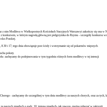
raz z nim Modlitwa w Wielkopostnych Kościołach Stacyjnych Warszawyi zakończy się ona w N
 z konkursem, w którym nagrodą główną jest pielgrzymka do Rzymu - szczegóły konkursu wr
wsko-Praskiej.
8.30 i 17; tego dnia obowiązuje post ścisły i wstrzymanie się od pokarmów mięsnych.
ducha pokuty.
odu- zachęcamy do podejmowania w tym tygodniu różnych form modlitwy w tej intencji
ego - zachęcamy do szczególnej w tym dniu modlitwy za naszych chorych, oraz za tych, kt
 za naszych zmarłych o godz. 10; imiona zmarłych- jak zawsze- można zgłaszać w zakrystii.