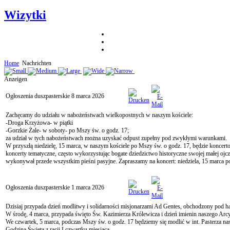
Wizytki
Home
Nachrichten
Anzeigen
Ogłoszenia duszpasterskie 8 marca 2026
Zachęcamy do udziału w nabożeństwach wielkopostnych w naszym kościele:
-Droga Krzyżowa- w piątki
-Gorzkie Żale- w soboty- po Mszy św. o godz. 17;
za udział w tych nabożeństwach można uzyskać odpust zupełny pod zwykłymi warunkami.
W przyszłą niedzielę, 15 marca, w naszym kościele po Mszy św. o godz. 17, będzie kon
koncerty tematyczne, często wykorzystując bogate dziedzictwo historyczne swojej małej ojc
wykonywał przede wszystkim pieśni pasyjne. Zapraszamy na koncert: niedziela, 15 marca p
Ogłoszenia duszpasterskie 1 marca 2026
Dzisiaj przypada dzień modlitwy i solidarności misjonarzami Ad Gentes, obchodzony pod has
W środę, 4 marca, przypada święto Św. Kazimierza Królewicza i dzień imienin naszego Arc
We czwartek, 5 marca, podczas Mszy św. o godz. 17 będziemy się modlić w int. Pasterza nas
Godzina Święta z racji I czwartku miesiąca.