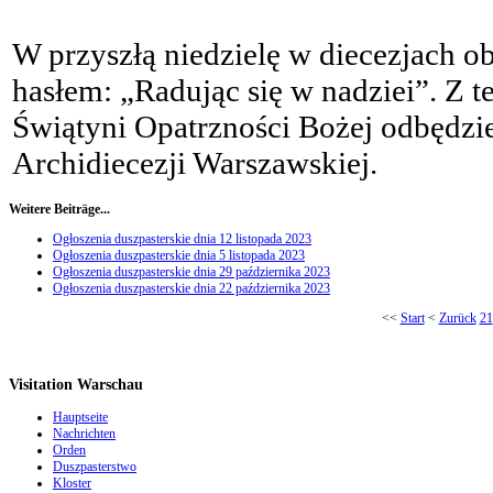
W przyszłą niedzielę w diecezjach 
hasłem: „Radując się w nadziei”. Z te
Świątyni Opatrzności Bożej odbędzi
Archidiecezji Warszawskiej.
Weitere Beiträge...
Ogłoszenia duszpasterskie dnia 12 listopada 2023
Ogłoszenia duszpasterskie dnia 5 listopada 2023
Ogłoszenia duszpasterskie dnia 29 października 2023
Ogłoszenia duszpasterskie dnia 22 października 2023
<<
Start
<
Zurück
21
Visitation Warschau
Hauptseite
Nachrichten
Orden
Duszpasterstwo
Kloster