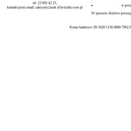
tel. 22 692 42 25,
w pon
kontakt przez email: zakrystia (znak @)wizytki.waw.pl
W sprawie ślubów proszę 
Konto bankowe: 69 1020 1156 0000 7902 